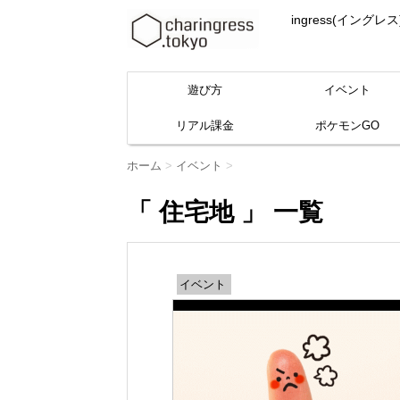
ingress(イ
遊び方
イベント
リアル課金
ポケモンGO
ホーム
>
イベント
>
「 住宅地 」 一覧
イベント