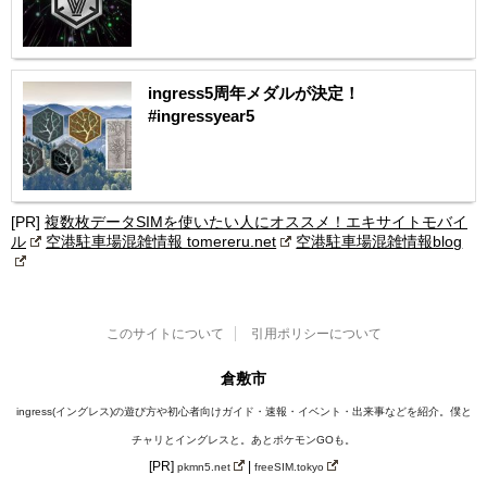
ingress5周年メダルが決定！
#ingressyear5
[PR]
複数枚データSIMを使いたい人にオススメ！エキサイトモバイ
ル
空港駐車場混雑情報 tomereru.net
空港駐車場混雑情報blog
このサイトについて
引用ポリシーについて
倉敷市
ingress(イングレス)の遊び方や初心者向けガイド・速報・イベント・出来事などを紹介。僕と
チャリとイングレスと。あとポケモンGOも。
[PR]
|
pkmn5.net
freeSIM.tokyo