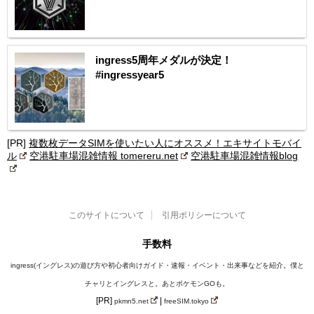
ingress5周年メダルが決定！
#ingressyear5
[PR]
複数枚データSIMを使いたい人にオススメ！エキサイトモバイ
ル
空港駐車場混雑情報 tomereru.net
空港駐車場混雑情報blog
このサイトについて
引用ポリシーについて
手数料
ingress(イングレス)の遊び方や初心者向けガイド・速報・イベント・出来事などを紹介。僕と
チャリとイングレスと。あとポケモンGOも。
[PR]
|
pkmn5.net
freeSIM.tokyo