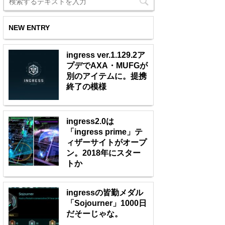
NEW ENTRY
ingress ver.1.129.2ア
プデでAXA・MUFGが
別のアイテムに。提携
終了の模様
ingress2.0は
「ingress prime」テ
ィザーサイトがオープ
ン。2018年にスター
トか
ingressの皆勤メダル
「Sojourner」1000日
だそーじゃな。