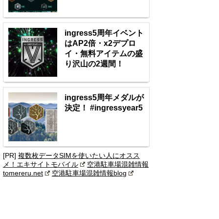
ingress5周年イベント
はAP2倍・x2デプロ
イ・無料アイテムの盛
り沢山の2週間！
ingress5周年メダルが
決定！ #ingressyear5
[PR]
複数枚データSIMを使いたい人にオスス
メ！エキサイトモバイル
空港駐車場混雑情報
tomereru.net
空港駐車場混雑情報blog