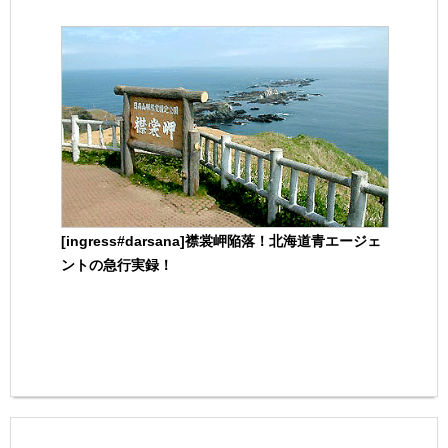
[ingress#darsana]襟裳岬陥落！北海道青エージェ
ントの急行実録！