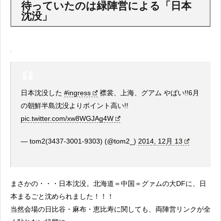
待っていたのは緑陣営による「日本
沈没」
日本沈没した
#ingress
襟裳、上海、グアム やばい!!6月
の朝鮮半島沈没よりポイント高い!!
pic.twitter.com/xw8WGJAg4W
— tom2(3437-3001-9303) (@tom2_)
2014, 12月 13
まさかの・・・日本沈没。北海道＝中国＝グァムの大DFに、日
本まるごと沈められました！！！
当然会場の日比谷・麻布・恵比寿に関しても、両陣営リンクが全