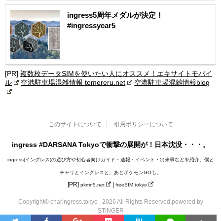
ingress5周年メダルが決定！
#ingressyear5
[PR]
複数枚データSIMを使いたい人にオススメ！エキサイトモバイ
ル
空港駐車場混雑情報 tomereru.net
空港駐車場混雑情報blog
このサイトについて
引用ポリシーについて
ingress #DARSANA Tokyoで衝撃の展開が！日本沈没・・・。
ingress(イングレス)の遊び方や初心者向けガイド・速報・イベント・出来事などを紹介。僕と
チャリとイングレスと。あとポケモンGOも。
[PR]
|
pkmn5.net
freeSIM.tokyo
Copyright© charingress.tokyo , 2026 All Rights Reserved.
powered by
STINGER