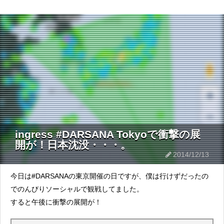
ingress #DARSANA Tokyoで衝撃の展
開が！日本沈没・・・。
2014/12/13
今日は#DARSANAの東京開催の日ですが、僕は行けずだったの
でのんびりソーシャルで観戦してました。
すると午後に衝撃の展開が！