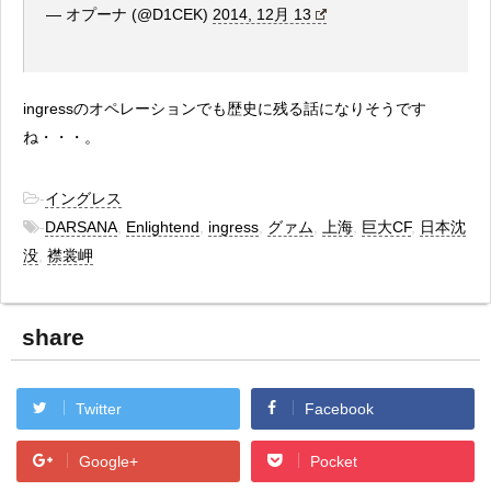
— オプーナ (@D1CEK)
2014, 12月 13
ingressのオペレーションでも歴史に残る話になりそうです
ね・・・。
-
イングレス
-
DARSANA
,
Enlightend
,
ingress
,
グァム
,
上海
,
巨大CF
,
日本沈
没
,
襟裳岬
share
Twitter
Facebook
Google+
Pocket