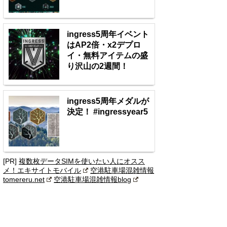
ingress5周年イベント
はAP2倍・x2デプロ
イ・無料アイテムの盛
り沢山の2週間！
ingress5周年メダルが
決定！ #ingressyear5
[PR]
複数枚データSIMを使いたい人にオスス
メ！エキサイトモバイル
空港駐車場混雑情報
tomereru.net
空港駐車場混雑情報blog