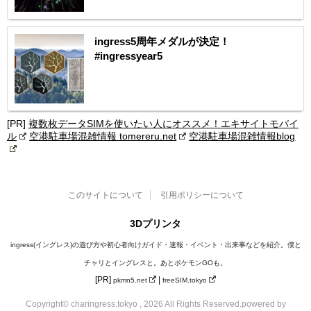
ingress5周年メダルが決定！
#ingressyear5
[PR]
複数枚データSIMを使いたい人にオススメ！エキサイトモバイ
ル
空港駐車場混雑情報 tomereru.net
空港駐車場混雑情報blog
このサイトについて
引用ポリシーについて
3Dプリンタ
ingress(イングレス)の遊び方や初心者向けガイド・速報・イベント・出来事などを紹介。僕と
チャリとイングレスと。あとポケモンGOも。
[PR]
|
pkmn5.net
freeSIM.tokyo
Copyright© charingress.tokyo , 2026 All Rights Reserved.
powered by