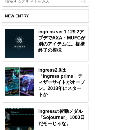
NEW ENTRY
ingress ver.1.129.2ア
プデでAXA・MUFGが
別のアイテムに。提携
終了の模様
ingress2.0は
「ingress prime」テ
ィザーサイトがオープ
ン。2018年にスター
トか
ingressの皆勤メダル
「Sojourner」1000日
だそーじゃな。