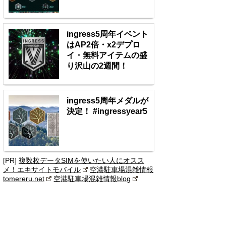
ingress5周年イベント
はAP2倍・x2デプロ
イ・無料アイテムの盛
り沢山の2週間！
ingress5周年メダルが
決定！ #ingressyear5
[PR]
複数枚データSIMを使いたい人にオスス
メ！エキサイトモバイル
空港駐車場混雑情報
tomereru.net
空港駐車場混雑情報blog