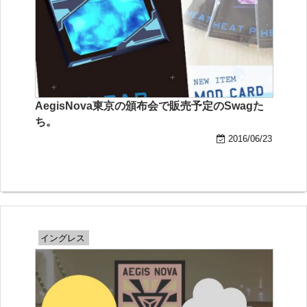
AegisNova東京の頒布会で販売予定のSwagた
ち。
2016/06/23
イングレス