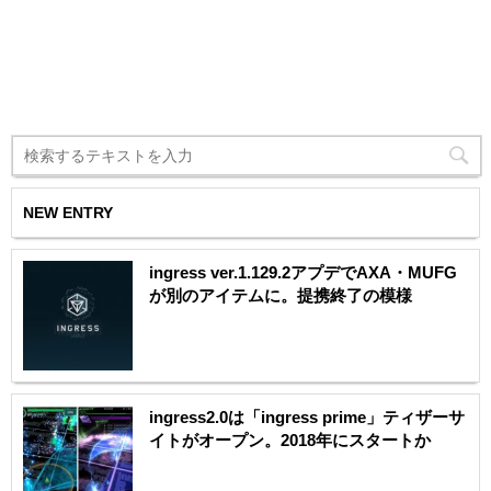
NEW ENTRY
ingress ver.1.129.2アプデでAXA・MUFG
が別のアイテムに。提携終了の模様
ingress2.0は「ingress prime」ティザーサ
イトがオープン。2018年にスタートか