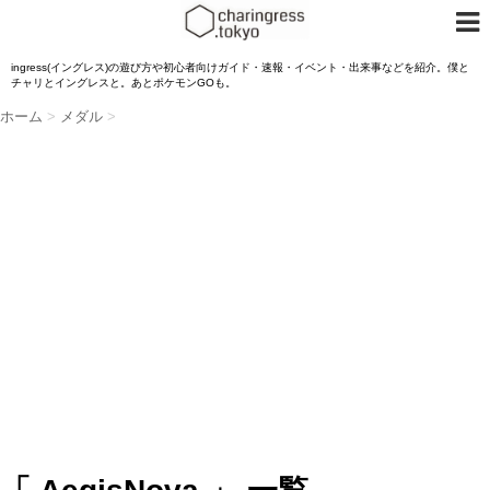
ingress(イングレス)の遊び方や初心者向けガイド・速報・イベント・出来事などを紹介。僕と
チャリとイングレスと。あとポケモンGOも。
ホーム
>
メダル
>