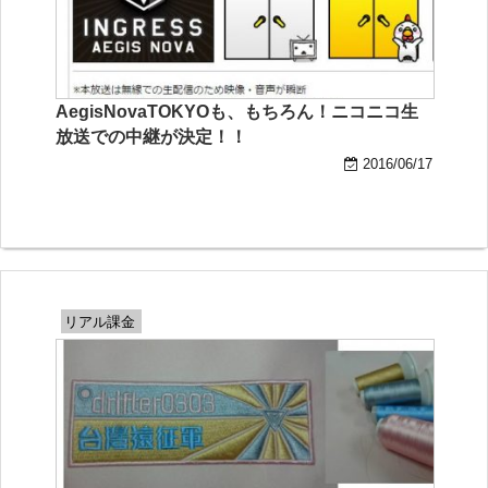
AegisNovaTOKYOも、もちろん！ニコニコ生
放送での中継が決定！！
2016/06/17
リアル課金