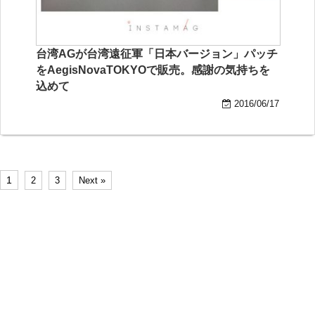
台湾AGが台湾遠征軍「日本バージョン」パッチ
をAegisNovaTOKYOで販売。感謝の気持ちを
込めて
2016/06/17
1
2
3
Next »