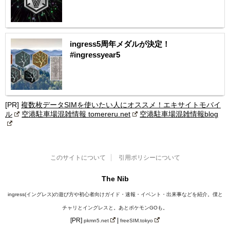
ingress5周年メダルが決定！
#ingressyear5
[PR]
複数枚データSIMを使いたい人にオススメ！エキサイトモバイ
ル
空港駐車場混雑情報 tomereru.net
空港駐車場混雑情報blog
このサイトについて
引用ポリシーについて
The Nib
ingress(イングレス)の遊び方や初心者向けガイド・速報・イベント・出来事などを紹介。僕と
チャリとイングレスと。あとポケモンGOも。
[PR]
|
pkmn5.net
freeSIM.tokyo