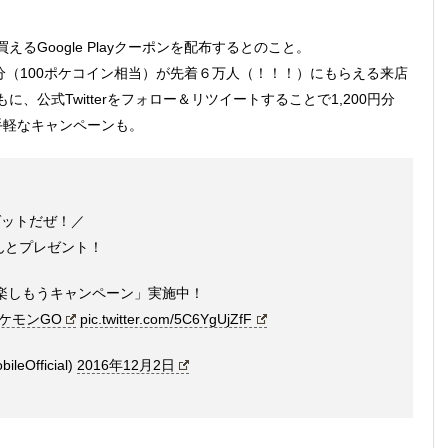
るGoogle Playクーポンを配布するとのこと。
0円分（100ポケコイン相当）が先着６万人（！！！）にもらえる来店
公式Twitterをフォロー＆リツイートすることで1,200円分
お手軽なキャンペーンも。
ットだぜ！／
ーんとプレゼント！
』を楽しもうキャンペーン」実施中！
ポケモンGO
pic.twitter.com/5C6YgUjZfF
eOfficial)
2016年12月2日