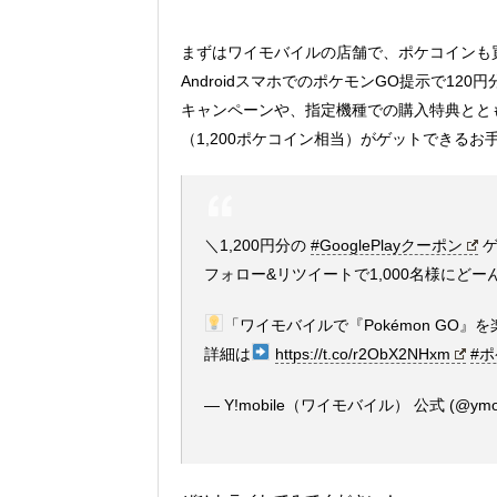
まずはワイモバイルの店舗で、ポケコインも買え
AndroidスマホでのポケモンGO提示で12
キャンペーンや、指定機種での購入特典とともに、
（1,200ポケコイン相当）がゲットできる
＼1,200円分の
#GooglePlayクーポン
ゲ
フォロー&リツイートで1,000名様にど
「ワイモバイルで『Pokémon GO
詳細は
https://t.co/r2ObX2NHxm
#
— Y!mobile（ワイモバイル） 公式 (@ymobil