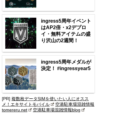
ingress5周年イベント
はAP2倍・x2デプロ
イ・無料アイテムの盛
り沢山の2週間！
ingress5周年メダルが
決定！ #ingressyear5
[PR]
複数枚データSIMを使いたい人にオスス
メ！エキサイトモバイル
空港駐車場混雑情報
tomereru.net
空港駐車場混雑情報blog