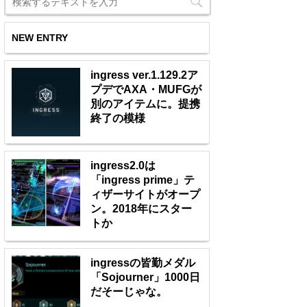
NEW ENTRY
ingress ver.1.129.2ア
プデでAXA・MUFGが
別のアイテムに。提携
終了の模様
ingress2.0は
「ingress prime」テ
ィザーサイトがオープ
ン。2018年にスター
トか
ingressの皆勤メダル
「Sojourner」1000日
だそーじゃな。