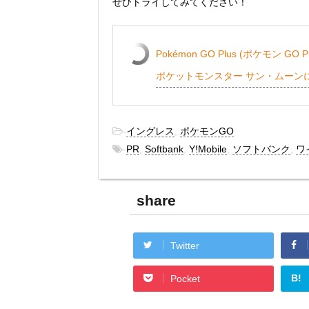
ぜひトライしてみてください！
Pokémon GO Plus (ポケモン G
ポケットモンスター サン・ムーンに
-
イングレス
,
ポケモンGO
-
PR
,
Softbank
,
Y!Mobile
,
ソフトバンク
,
ワ
share
Twitter
B!
Pocket