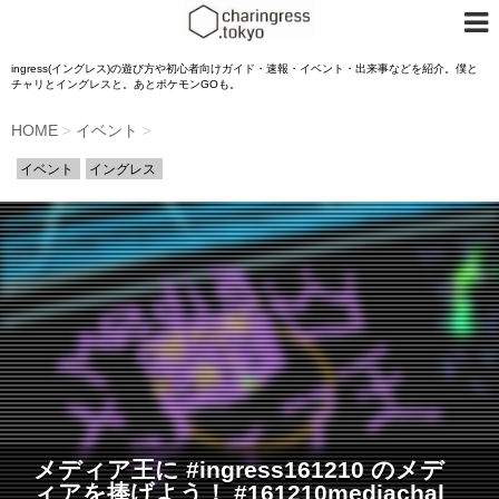
ingress(イングレス)の遊び方や初心者向けガイド・速報・イベント・出来事などを紹介。僕と
チャリとイングレスと。あとポケモンGOも。
HOME
イベント
>
>
イベント
イングレス
メディア王に #ingress161210 のメデ
ィアを捧げよう！ #161210mediachal