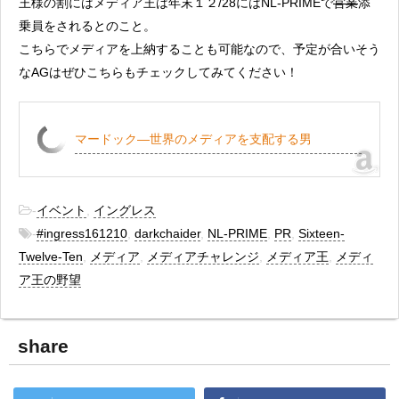
王様の割にはメディア王は年末１２/28にはNL-PRIMEで
営業
添
乗員をされるとのこと。
こちらでメディアを上納することも可能なので、予定が合いそう
なAGはぜひこちらもチェックしてみてください！
マードック―世界のメディアを支配する男
-
イベント
,
イングレス
-
#ingress161210
,
darkchaider
,
NL-PRIME
,
PR
,
Sixteen-
Twelve-Ten
,
メディア
,
メディアチャレンジ
,
メディア王
,
メディ
ア王の野望
share