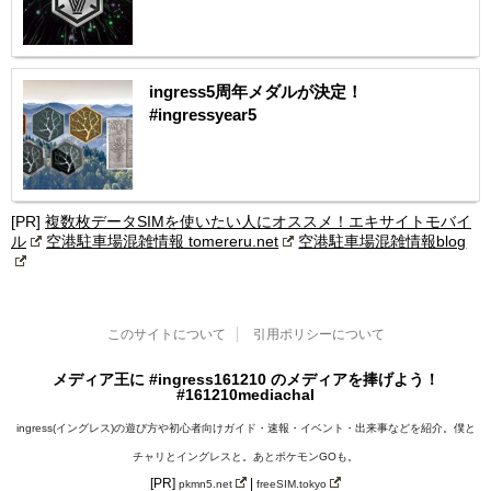
ingress5周年メダルが決定！
#ingressyear5
[PR]
複数枚データSIMを使いたい人にオススメ！エキサイトモバイ
ル
空港駐車場混雑情報 tomereru.net
空港駐車場混雑情報blog
このサイトについて
引用ポリシーについて
メディア王に #ingress161210 のメディアを捧げよう！
#161210mediachal
ingress(イングレス)の遊び方や初心者向けガイド・速報・イベント・出来事などを紹介。僕と
チャリとイングレスと。あとポケモンGOも。
[PR]
|
pkmn5.net
freeSIM.tokyo