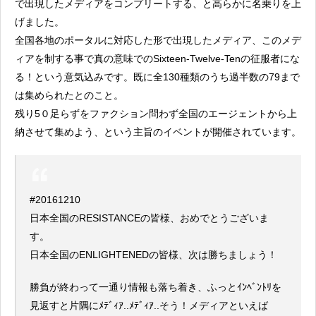
で出現したメディアをコンプリートする、と高らかに名乗りを上
げました。
全国各地のポータルに対応した形で出現したメディア、このメデ
ィアを制する事で真の意味でのSixteen-Twelve-Tenの征服者にな
る！という意気込みです。既に全130種類のうち過半数の79まで
は集められたとのこと。
残り5０足らずをファクション問わず全国のエージェントから上
納させて集めよう、という主旨のイベントが開催されています。
#20161210
日本全国のRESISTANCEの皆様、おめでとうございま
す。
日本全国のENLIGHTENEDの皆様、次は勝ちましょう！
勝負が終わって一通り情報も落ち着き、ふっとｲﾝﾍﾞﾝﾄﾘを
見返すと片隅にﾒﾃﾞｨｱ..ﾒﾃﾞｨｱ..そう！メディアといえば