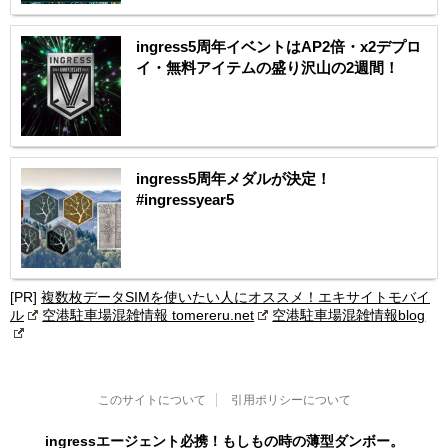
ingress5周年イベントはAP2倍・x2デプロ
イ・無料アイテムの盛り沢山の2週間！
ingress5周年メダルが決定！
#ingressyear5
[PR]
複数枚データSIMを使いたい人にオススメ！エキサイトモバイ
ル
空港駐車場混雑情報 tomereru.net
空港駐車場混雑情報blog
このサイトについて
引用ポリシーについて
ingressエージェント必携！もしもの時の薄型ダンボー。