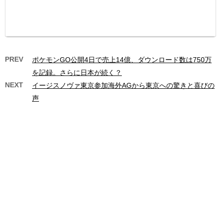
PREV
ポケモンGO公開4日で売上14億、ダウンロード数は750万
を記録。さらに日本が続く？
NEXT
イージスノヴァ東京参加海外AGから東京への驚きと喜びの
声