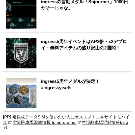
ingressの皆勤メダル「Sojourner」1000日
だそーじゃな。
ingress5周年イベントはAP2倍・x2デプロ
イ・無料アイテムの盛り沢山の2週間！
ingress5周年メダルが決定！
#ingressyear5
[PR]
複数枚データSIMを使いたい人にオススメ！エキサイトモバイ
ル
空港駐車場混雑情報 tomereru.net
空港駐車場混雑情報blog