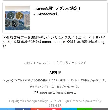
ingress5周年メダルが決定！
#ingressyear5
[PR]
複数枚データSIMを使いたい人にオススメ！エキサイトモバイ
ル
空港駐車場混雑情報 tomereru.net
空港駐車場混雑情報blog
このサイトについて
引用ポリシーについて
AP獲得
ingress(イングレス)の遊び方や初心者向けガイド・速報・イベント・出来事などを紹介。僕と
チャリとイングレスと。あとポケモンGOも。
[PR]
|
pkmn5.net
freeSIM.tokyo
Copyright© charingress.tokyo , 2026 All Rights Reserved.
powered by
STINGER