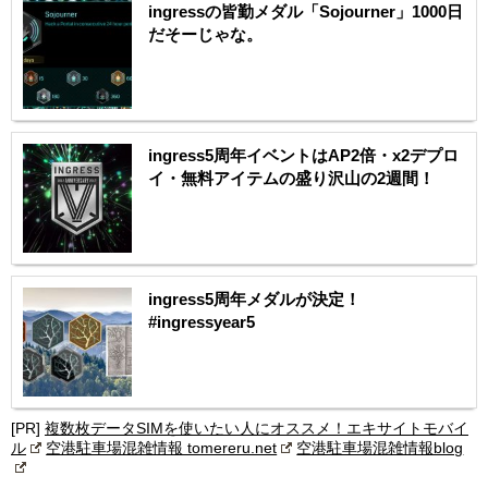
ingressの皆勤メダル「Sojourner」1000日
だそーじゃな。
ingress5周年イベントはAP2倍・x2デプロ
イ・無料アイテムの盛り沢山の2週間！
ingress5周年メダルが決定！
#ingressyear5
[PR]
複数枚データSIMを使いたい人にオススメ！エキサイトモバイ
ル
空港駐車場混雑情報 tomereru.net
空港駐車場混雑情報blog