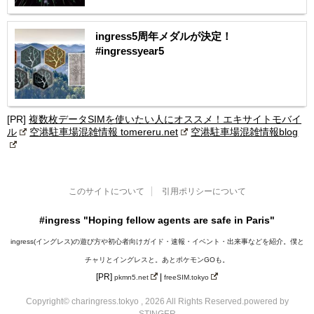
ingress5周年メダルが決定！
#ingressyear5
[PR]
複数枚データSIMを使いたい人にオススメ！エキサイトモバイ
ル
空港駐車場混雑情報 tomereru.net
空港駐車場混雑情報blog
このサイトについて
引用ポリシーについて
#ingress "Hoping fellow agents are safe in Paris "
ingress(イングレス)の遊び方や初心者向けガイド・速報・イベント・出来事などを紹介。僕と
チャリとイングレスと。あとポケモンGOも。
[PR]
|
pkmn5.net
freeSIM.tokyo
Copyright© charingress.tokyo , 2026 All Rights Reserved.
powered by
STINGER