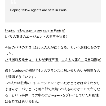
Hoping fellow agents are safe in Paris
Hoping fellow agents are safe in Paris
(パリの友達のエージェントの無事を祈る）
今回のパリのテロは128人の人が亡くなる、という深刻なもので
した。
パリ同時多発テロ：ＩＳが犯行声明 １２８人死亡 - 毎日新聞
僕もfacebookの機能で3人のフランスに居た知り合いが無事なの
を確認できています。
128人の犠牲者の中にエージェントがいたかどうかは全くわかり
ませんが、パリという都市部で突然128人もの方がテロで亡くな
る、という事件、その中の方がingressをプレイしていた可能性
はゼロではありません。