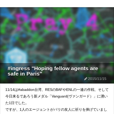
#ingress "Hoping fellow agents are
safe in Paris "
2015/11/15
11/14は#abaddon台湾、RESのBAFやENLの一連の作戦、そして
今日来るであろう新メダル「Vanguard(ヴァンガード）」に湧い
た1日でした。
ですが、1人のエージェントがパリの友人に祈りを捧げていまし