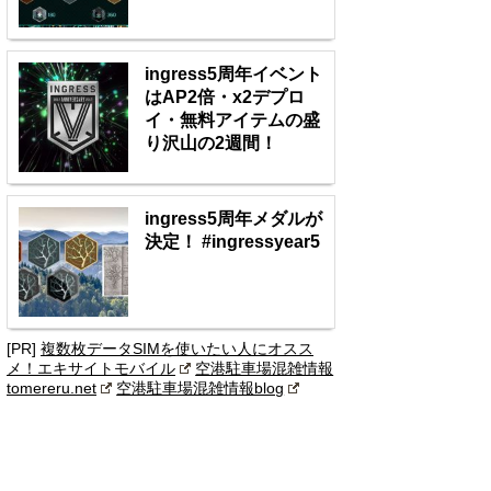
ingress5周年イベント
はAP2倍・x2デプロ
イ・無料アイテムの盛
り沢山の2週間！
ingress5周年メダルが
決定！ #ingressyear5
[PR]
複数枚データSIMを使いたい人にオスス
メ！エキサイトモバイル
空港駐車場混雑情報
tomereru.net
空港駐車場混雑情報blog