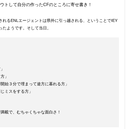
ウトして自分の作ったCFのところに寄せ書き！
れるENLエージェントは県外に引っ越される、ということでIEY
ったようです。そして当日。
方」
く方」
が開始３分で埋まって途方に暮れる方」
同じミスをする方」
が満載で、むちゃくちゃな面白さ！