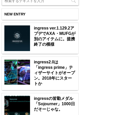
NEW ENTRY
ingress ver.1.129.2ア
プデでAXA・MUFGが
別のアイテムに。提携
終了の模様
ingress2.0は
「ingress prime」テ
ィザーサイトがオープ
ン。2018年にスター
トか
ingressの皆勤メダル
「Sojourner」1000日
だそーじゃな。