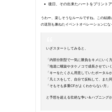
後日、その出来たハートをプリントア
うわー、楽しそうなルールですね。この結婚さ
の送別も兼ねたイベントオペレーションにな
いざスタートしてみると、
「内部分割型で一気に勝負をキメにいく
「地道に螺旋やタケノコで成長させてい
「キーをたくさん用意していたポータル
「凡ミスをして、自分で反転して、また
「そもそも多重CFがよくわからない方」
と予想を超える壮絶な争い＆ハプニング