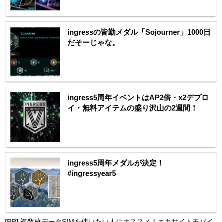
ingressの皆勤メダル「Sojourner」1000日
だそーじゃな。
ingress5周年イベントはAP2倍・x2デプロ
イ・無料アイテムの盛り沢山の2週間！
ingress5周年メダルが決定！
#ingressyear5
[PR]
複数枚データSIMを使いたい人にオススメ！エキサイトモバイ