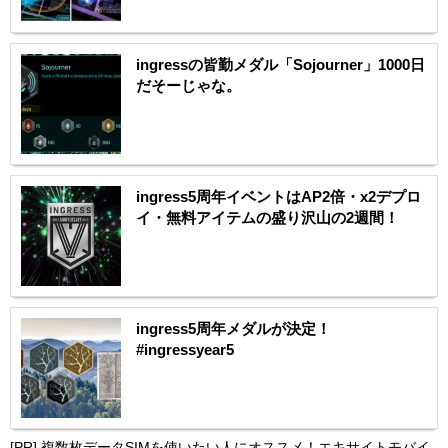
ingressの皆勤メダル「Sojourner」1000日
だそーじゃな。
ingress5周年イベントはAP2倍・x2デプロ
イ・無料アイテムの盛り沢山の2週間！
ingress5周年メダルが決定！
#ingressyear5
[PR]
複数枚データSIMを使いたい人にオススメ！エキサイトモバイ