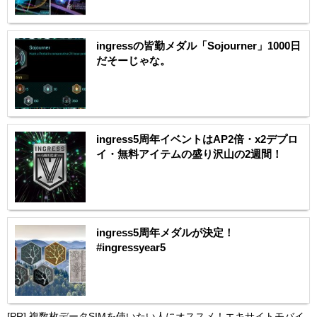
ingressの皆勤メダル「Sojourner」1000日
だそーじゃな。
ingress5周年イベントはAP2倍・x2デプロ
イ・無料アイテムの盛り沢山の2週間！
ingress5周年メダルが決定！
#ingressyear5
[PR]
複数枚データSIMを使いたい人にオススメ！エキサイトモバイ