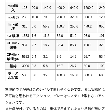
mod挿
125
20.0
140.0
400.0
640.0
1200.0
2400.0
入
mod@2
250
10.0
70.0
200.0
320.0
600.0
1200.0
link破
313
8.0
55.9
159.7
255.6
479.2
958.5
壊
CF破壊
1563
1.6
11.2
32.0
51.2
96.0
191.9
CF+link
937
2.7
18.7
53.4
85.4
160.1
320.2
破壊
CF+link
5622
0.4
3.1
8.9
14.2
26.7
53.4
破壊@6
招待
3000
0.8
5.8
16.7
26.7
50.0
100.0
ポータ
500
5.0
35.0
100.0
160.0
300.0
600.0
ル写真
主観的ですが緑はこのレベルで取れそうな必要数、赤は実際的に
不可能と思われるアクション、グレーはシステム上取れないアク
ションです。
また@が付いているものは、単体で考えてもあまり意味が無いア