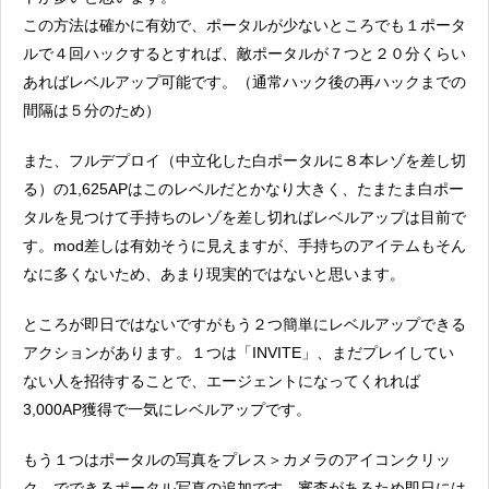
この方法は確かに有効で、ポータルが少ないところでも１ポータ
ルで４回ハックするとすれば、敵ポータルが７つと２０分くらい
あればレベルアップ可能です。（通常ハック後の再ハックまでの
間隔は５分のため）
また、フルデプロイ（中立化した白ポータルに８本レゾを差し切
る）の1,625APはこのレベルだとかなり大きく、たまたま白ポー
タルを見つけて手持ちのレゾを差し切ればレベルアップは目前で
す。mod差しは有効そうに見えますが、手持ちのアイテムもそん
なに多くないため、あまり現実的ではないと思います。
ところが即日ではないですがもう２つ簡単にレベルアップできる
アクションがあります。１つは「INVITE」、まだプレイしてい
ない人を招待することで、エージェントになってくれれば
3,000AP獲得で一気にレベルアップです。
もう１つはポータルの写真をプレス＞カメラのアイコンクリッ
ク、でできるポータル写真の追加です。審査があるため即日には