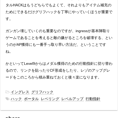
タルHACKはもうどちらでもよくて、それよりもアイテム補充の
ためにできるだけグリフハックを丁寧にやっていくほうが重要で
す。
ガンガン壊していくのも重要なのですが、ingressが基本陣取り
ゲームであることを考えると敵の嫌がるところを破壊する、とい
うのがAP獲得にも一番手っ取り早い方法だ、ということです
ね。
かといってLevel9からはメダル獲得のための行動指針に切り替わ
るので、リンクを貼ったりCF形成をしたり、レゾのアップグレ
ードをこのころから積み重ねておくと後々楽になります。
-
イングレス
,
グリフハック
-
ハック
,
ポータル
,
レベリング
,
レベルアップ
,
行動指針