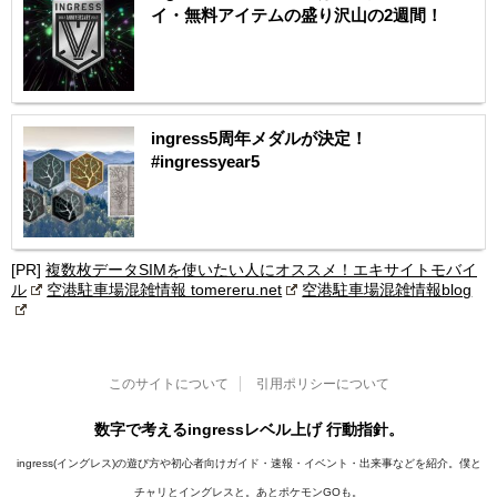
イ・無料アイテムの盛り沢山の2週間！
ingress5周年メダルが決定！
#ingressyear5
[PR]
複数枚データSIMを使いたい人にオススメ！エキサイトモバイ
ル
空港駐車場混雑情報 tomereru.net
空港駐車場混雑情報blog
このサイトについて
引用ポリシーについて
数字で考えるingressレベル上げ 行動指針。
ingress(イングレス)の遊び方や初心者向けガイド・速報・イベント・出来事などを紹介。僕と
チャリとイングレスと。あとポケモンGOも。