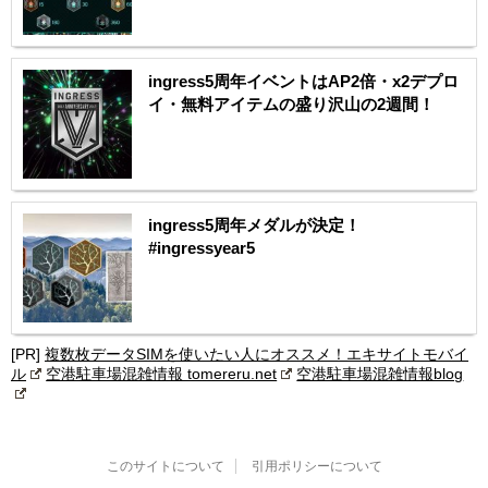
ingress5周年イベントはAP2倍・x2デプロ
イ・無料アイテムの盛り沢山の2週間！
ingress5周年メダルが決定！
#ingressyear5
[PR]
複数枚データSIMを使いたい人にオススメ！エキサイトモバイ
ル
空港駐車場混雑情報 tomereru.net
空港駐車場混雑情報blog
このサイトについて
引用ポリシーについて