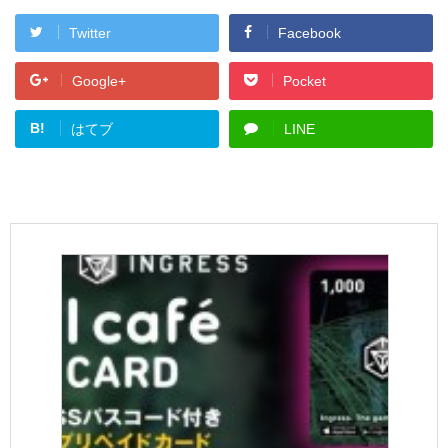
Twitter
Facebook
Google+
Pocket
B!
はてブ
LINE