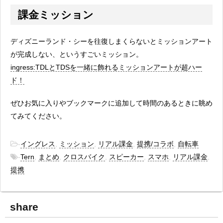
課金ミッション
ディズニーランド・シーを往復しまくらないとミッションアート
が完成しない、というすごいミッション。
ingress:TDLとTDSを一緒に飾れるミッションアートが超ハー
ド！
ぜひお気に入りやブックマークに追加して時間のあるときに眺め
てみてください。
-
イングレス
,
ミッション
,
リアル課金
,
提携/コラボ
,
自転車
-
Tern
,
まとめ
,
クロスバイク
,
スピーカー
,
スマホ
,
リアル課金
,
提携
share