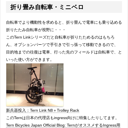
折り畳み自転車・ミニベロ
自転車でより機動性を求めると、折り畳んで電車にも乗り込める
折りたたみ自転車が視野に・・・
このTern Linkシリーズだと自転車が折りたためるのはもちろ
ん、オプションパーツで手引きで引っ張って移動できるので、
目的地までの往復は電車、行った先のフィールドは自転車で、と
いった使い方ができます。
新兵器投入：Tern Link N8＋Trolley Rack
このTernは日本の代理店もingress向けに特集したりしてます。
Tern Bicycles Japan Official Blog: TernがオススメするIngress用