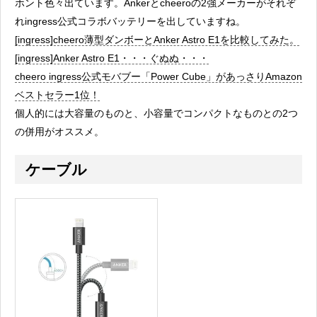
ホント色々出ています。Ankerとcheeroの2強メーカーがそれぞ
れingress公式コラボバッテリーを出していますね。
[ingress]cheero薄型ダンボーとAnker Astro E1を比較してみた。
[ingress]Anker Astro E1・・・ぐぬぬ・・・
cheero ingress公式モバブー「Power Cube」があっさりAmazon
ベストセラー1位！
個人的には大容量のものと、小容量でコンパクトなものとの2つ
の併用がオススメ。
ケーブル